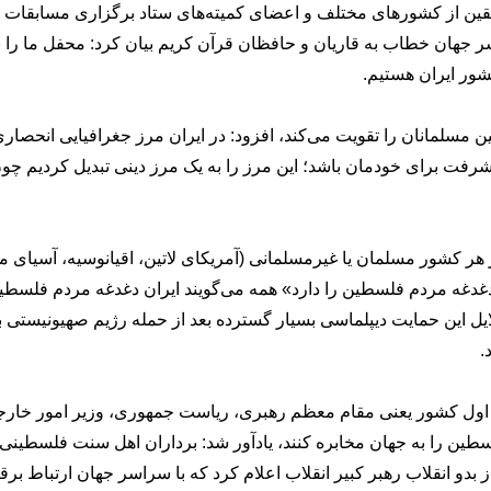
بقین از کشورهای مختلف و اعضای کمیته‌های ستاد برگزاری مسابقات ب
سر جهان خطاب به قاریان و حافظان قرآن کریم بیان کرد: محفل ما را ب
شور ایران هستیم.
ین مسلمانان را تقویت می‌کند، افزود: در ایران مرز جغرافیایی انحصار
فت برای خودمان باشد؛ این مرز را به یک مرز دینی تبدیل کردیم چون
هر کشور مسلمان یا غیرمسلمانی (آمریکای لاتین، اقیانوسیه، آسیای می
غدغه مردم فلسطین را دارد» همه می‌گویند ایران دغدغه مردم فلسطی
ایل این حمایت دیپلماسی بسیار گسترده بعد از حمله رژیم صهیونیستی ب
.
 اول کشور یعنی مقام معظم رهبری، ریاست جمهوری، وزیر امور خارج
ین را به جهان مخابره کنند، یادآور شد: برداران اهل سنت فلسطینی ب
 بدو انقلاب رهبر کبیر انقلاب اعلام کرد که با سراسر جهان ارتباط برق