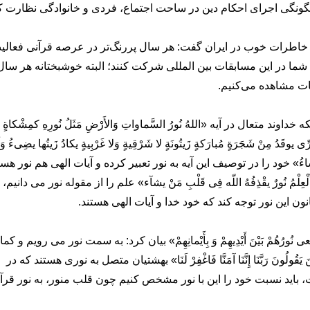
 چگونگی اجرای احکام دین در ساحت اجتماع، فردی و خانوادگی نظارت کن
خاطرات خوب در ایران گفت: هر سال پررنگ‌تر در عرصه قرآنی فعالی
ی شما در این مسابقات بین المللی شرکت کنند؛ البته خوشبختانه هر سال
ات مشاهده می‌کنیم.
 متعال در آیه «اللهُ نُورُ السَّماواتِ وَالأَرْضِ مَثَلُ نُورِهِ کمِشْکاةٍ ف
 یوقَدُ مِنْ شَجَرَةٍ مُبارَکةٍ زَیتُونَةٍ لا شَرْقِیةٍ وَلا غَرْبِیةٍ یکادُ زَیتُها یضِیءُ وَلَ
ِهِ مَنْ یشاءُ» خود را در توصیف این آیه به نور تعبیر کرده و آیات الهی هم نور هس
مُ نُورٌ یقْذِفُهُ اللّه فِی قَلْبِ مَنْ یشآء» علم را از مقوله نور می دانیم،
ون این نور توجه کند که خود خدا و آیات الهی هستند.
هُمْ بَیْنَ أَیْدِیهِمْ وَ بِأَیْمانِهِمْ» بیان کرد: به سمت نور می رویم و کم
ُونَ رَبَّنَا إِنَّنَا آمَنَّا فَاغْفِرْ لَنَا» بهشتیان متصل به نوری هستند که در
ید نسبت خود را این با نور مشخص کنیم چون قلب منور، به نور قرآ