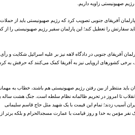
 رژیم صهیونیستی زاویه داریم.
رد: پارلمان آفریقای جنوبی تصویب کرد که رژیم صهیونیستی باید از حملات
ید سفارتش را تعطیل کند؛ این پارلمان سفیر رژیم صهیونیستی را از ک
مان آفریقای جنوبی در دادگاه لاهه نیز بر علیه اسرائیل شکایت و رأی
، برخی کشورهای اروپایی نیز به آفریقا کمک می‌کنند که حرفش به ک
یان باید منتظر از بین رفتن رژیم صهیونیستی هم باشند، خطاب به مهمان
نقلاب تا امروز در تحریم ظالمانه نظام سلطه است. جنگ هشت ساله ب
میل شد و و میلیاردها دلار در دهه 60 به ایران آسیب زدند؛ تمام این قیمت با یک شهید مثل حاج قاسم سلیمانی
 نفر مؤمن به خدا و روز قیامت با عمارت مسجدالحرام و بلکه برتر از 