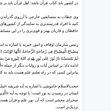
در کشور باید کتاب قرآن باشد؛ اهل قرآن باید بر
وی خطاب به متسابقین خارجی با آرزوی گذراندن 
کنید تا افراد قدرتمندتری به نمایندگی از کشورها
حافظان و قاریان بهتر و قوی‌تری را در این مسابق
رئیس سازمان اوقاف و امور خیریه با اشاره به اینکه خداوند
مِصْباحٌ الْمِصْباحُ فِی زُجاجَةٍ الزُّجاجَةُ کأَنَّها کوْکبٌ دُرِّی
لَمْ تَمْسَسْهُ نارٌ نُورٌ عَلی نُورٍ یهْدِی اللهُ لِنُور
ادامه داد: بر اساس آیات و روایات دیگر از جمله «أَلْعِلْ
بنابراین کسی که در راه تعلیم علم هست باید به کان
حجت‌الاسلام خاموشی با اشاره به آیه شریفه «یَسْعى نُورُ
انسان در رسیدن به نور است؛ با توجه به آیه «الَّذِينَ يَقُول
صحرای محشر است که آن نور علم و قرآن هست، با
نزدیک‌تر است.