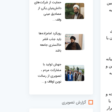
حمایت از شرکت‌های
ین
دانش‌بنیان یکی از
ه
مصادیق عینی
وقف...
ی
رویکرد امامزاده‌ها
 با
باید جذب قشر
خاکستری جامعه
باشد
انه
جهش تولید با
ن و
مشارکت مردم ،
ه
تصویری از رسالت
نوین اوقاف و...
ه و
ا
گزارش تصویری
رار