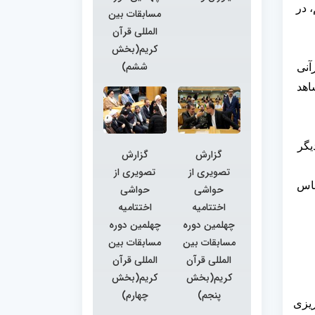
باشیم، در
مسابقات بین
المللی قرآن
کریم(بخش
ششم)
آنی
اهد
یگر
گزارش
گزارش
تصویری از
تصویری از
ساس
حواشی
حواشی
اختتامیه
اختتامیه
چهلمین دوره
چهلمین دوره
مسابقات بین
مسابقات بین
المللی قرآن
المللی قرآن
کریم(بخش
کریم(بخش
پنجم)
چهارم)
ریزی