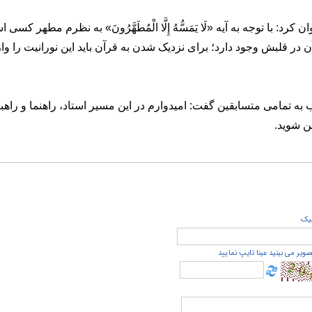
نوان کرد: با توجه به آیه «لَا يَمَسُّهُ إِلَّا الْمُطَهَّرُونَ» به نظرم مطهر کسی
 در قلبش وجود دارد؛ برای نزدیک شدن به قرآن باید این نورانیت را وار
ه تمامی متسابقین گفت: امیدوارم در این مسیر استاد، راهنما و راهب
ین شوید.
يک
صویر می بینید عینا تایپ نمایید