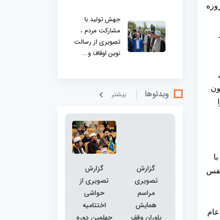
روزه
جهش تولید با
مشارکت مردم ،
تصویری از رسالت
نوین اوقاف و...
ون
ویدئوها
بيشتر
با
گزارش
گزارش
نفس
تصویری
تصویری از
مراسم
حواشی
همایش
اختتامیه
عام
یاوران وقف
چهلمین دوره