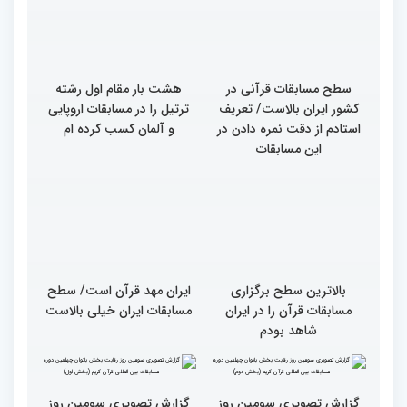
در چهلمین دوره مسابقات
چهلمین دوره مسابقات بین
بین‌المللی قرآن معرفی
المللی قرآن/نگاهی به
شدند
چهارمین روز از رقابت
متسابقان
سطح مسابقات قرآنی در
هشت بار مقام اول رشته
کشور ایران بالاست/ تعریف
ترتیل را در مسابقات اروپایی
استادم از دقت نمره دادن در
و آلمان کسب کرده ام
این مسابقات
بالاترین سطح برگزاری
ایران مهد قرآن است/ سطح