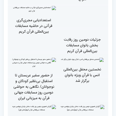
قرائت قرآن برای هر
انس با قرآن در روابط
مسلمان باید اولین اولویت
اجتماعی افراد تأثیرگذار است
باشد
قاری آفریقایی: مسابقات
گزارش تصویری دومین روز
کشورهای زیادی رفته‌ام اما
رقابت بخش برادران
حضور در ایران آرزویم بود
چهلمین دوره مسابقات
بین‌المللی قرآن کریم(بخش
چهارم)
گزارش تصویری برگی از