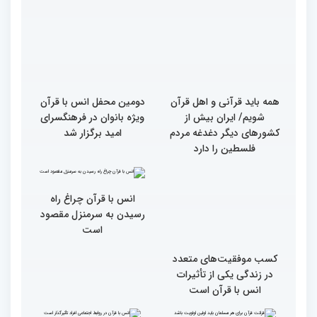
گزارش تصویری بازدید
از ابتهال‌خوانی بداهه در
متسابقین چهلمین دوره
دیدار متسابقان با
مسابقات بین المللی قرآن
دکترخاموشی تا خوشنویسی
کریم از حسینیه جماران
آیات منتخب/ حاشیه های
سومین روز مسابقات قرآن
جزئیات سومین روز رقابت
فرآیند اجرایی و فنی
بخش برادران مسابقات
مسابقات قرآن با مساعدت
بین‌المللی قرآن کریم
همه بخش‌های ستاد اجرایی
به خوبی پیش رفته/ اوقاف
در مسیر توسعه علم