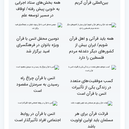
گزارش تصویری بازدید
از ابتهال‌خوانی بداهه در
متسابقین چهلمین دوره
دیدار متسابقان با
مسابقات بین المللی قرآن
دکترخاموشی تا خوشنویسی
کریم از حسینیه جماران
آیات منتخب/ حاشیه های
سومین روز مسابقات قرآن
جزئیات سومین روز رقابت
فرآیند اجرایی و فنی
بخش برادران مسابقات
مسابقات قرآن با مساعدت
بین‌المللی قرآن کریم
همه بخش‌های ستاد اجرایی
به خوبی پیش رفته/ اوقاف
در مسیر توسعه علم
همه باید قرآنی و اهل قرآن
دومین محفل انس با قرآن
شویم/ ایران بیش از
ویژه بانوان در فرهنگسرای
کشورهای دیگر دغدغه مردم
امید برگزار شد