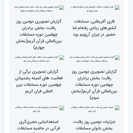
فلسطین را دارد
انس با قرآن چراغ راه
کسب موفقیت‌های متعدد
رسیدن به سرمنزل مقصود
در زندگی یکی از تأثیرات
است
انس با قرآن است
قرائت قرآن برای هر
انس با قرآن در روابط
مسلمان باید اولین اولویت
اجتماعی افراد تأثیرگذار است
باشد
قاری آفریقایی: مسابقات
گزارش تصویری دومین روز
کشورهای زیادی رفته‌ام اما
رقابت بخش برادران
حضور در ایران آرزویم بود
چهلمین دوره مسابقات
بین‌المللی قرآن کریم(بخش
چهارم)