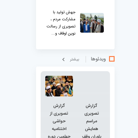
جهش تولید با
مشارکت مردم ،
تصویری از رسالت
نوین اوقاف و...
ویدئوها
بيشتر
گزارش
گزارش
تصویری
تصویری از
مراسم
حواشی
همایش
اختتامیه
یاوران وقف
چهلمین دوره