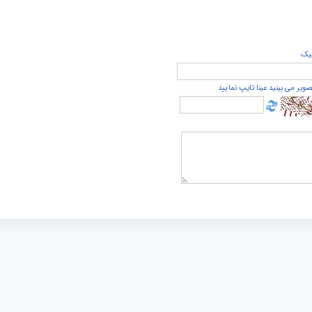
يک
صویر می بینید عینا تایپ نمایید