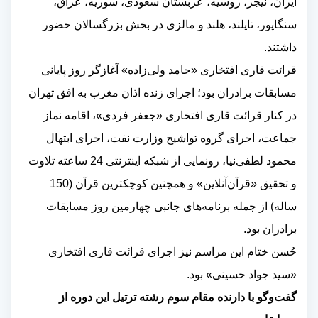
ایران، نیجر، روسیه، عربستان سعودی، سوریه، عراق،
سنگاپور، تایلند، هلند و مالزی در بخش بزرگسالان حضور
داشتند.
قرائت قاری افتخاری «حامد ولی‌زاده» آغازگر روز پایانی
مسابقات برادران بود؛ اجرای زنده اذان مغرب به افق تهران
در کنار قرائت قاری افتخاری «جعفر فردی»، اقامه نماز
جماعت، اجرای گروه تواشیح وزارت نفت، اجرای ابتهال
محمود لطفی‌نیا، رونمایی از شبکه اینترنتی 24 ساعته تلاوت
و تحقیق «قرآن‌آنلاین» و همچنین کوچکترین قرآن (150
ساله) از جمله برنامه‌های جانبی چهارمین روز مسابقات
برادران بود.
حُسن ختام این مراسم نیز اجرای قرائت قاری افتخاری
«سید جواد حسینی» بود.
گفت‌وگو با دارنده مقام سوم رشته ترتیل این دوره از