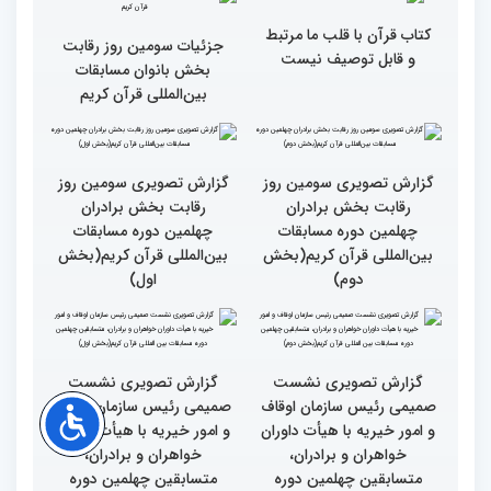
گزارش تصویری حضور
گزارش تصویری حضور
پررنگ کودکان و نوجوانان در
اصحاب رسانه درچهلمین
چهلمین دوره مسابقات بین
دوره مسابقات بین المللی
المللی قرآن کریم(بخش
قران کریم (بخش دوم)
اول)
گزارش تصویری حضور
قاری نیجریایی: نوجوانان
اصحاب رسانه درچهلمین
جهان عمل به قرآن را
دوره مسابقات بین المللی
سرلوحه امور خود قرار دهند
قران کریم (بخش اول)
کتاب قرآن با قلب ما مرتبط
جزئیات سومین روز رقابت
و قابل توصیف نیست
بخش بانوان مسابقات
بین‌المللی قرآن کریم