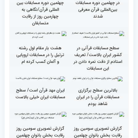
گزارش تصویری چهارمین
سومین محفل انس با قرآن
روز رقابت بخش برادران
ویژه بانوان در آستان مقدس
چهلمین دوره مسابقات
امامزاده حسن (ع) برگزار
بین‌المللی قرآن کریم(بخش
شد
اول)
قاریان و حافظان فینالیست‌
پایان رقابت بانوان در
در چهلمین دوره مسابقات
چهلمین دوره مسابقات بین
بین‌المللی قرآن معرفی
المللی قرآن/نگاهی به
شدند
چهارمین روز از رقابت
متسابقان